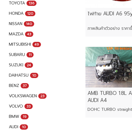
TOYOTA
136
ไฟท้าย AUDI A6 95
HONDA
120
NISSAN
140
MAZDA
43
MITSUBISHI
49
SUBARU
11
SUZUKI
24
DAIHATSU
10
BENZ
37
AMB TURBO 1.8L 
VOLKSWAGEN
23
AUDI A4
VOLVO
33
BMW
19
AUDI
10