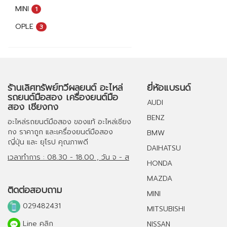
MINI
1
OPLE
3
ร้านเลิศทรัพย์ทวีผลยนต์ อะไหล่
ยี่ห้อแบรนด์
รถยนต์มือสอง เครื่องยนต์มือ
AUDI
สอง เชียงกง
BENZ
อะไหล่รถยนต์มือสอง
ของแท้
อะไหล่เชียง
กง
ราคาถูก และ
เครื่องยนต์มือสอง
BMW
ญี่ปุ่น และ ยุโรป คุณภาพดี
DAIHATSU
เวลาทำการ : 08.30 - 18.00 , วัน จ - ส
HONDA
MAZDA
ติดต่อสอบถาม
MINI
029482431
MITSUBISHI
Line คลิก
NISSAN