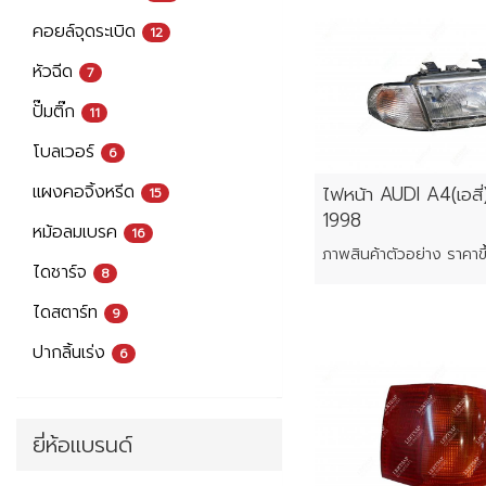
คอยล์จุดระเบิด
12
หัวฉีด
7
ปั๊มติ๊ก
11
โบลเวอร์
6
แผงคอจิ้งหรีด
ไฟหน้า AUDI A4(เอสี่
15
1998
หม้อลมเบรค
16
ไดชาร์จ
8
ไดสตาร์ท
9
ปากลิ้นเร่ง
6
ยี่ห้อแบรนด์