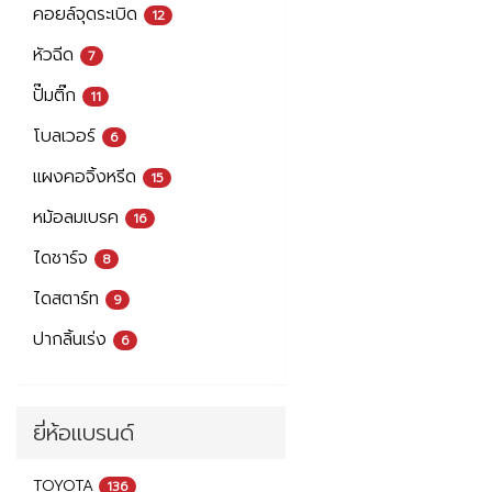
คอยล์จุดระเบิด
12
หัวฉีด
7
ปั๊มติ๊ก
11
โบลเวอร์
6
แผงคอจิ้งหรีด
15
หม้อลมเบรค
16
ไดชาร์จ
8
ไดสตาร์ท
9
ปากลิ้นเร่ง
6
ยี่ห้อแบรนด์
TOYOTA
136