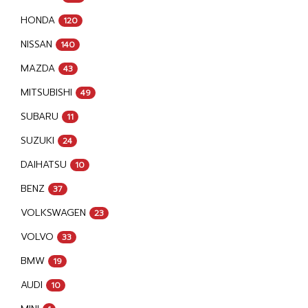
HONDA
120
NISSAN
140
MAZDA
43
MITSUBISHI
49
SUBARU
11
SUZUKI
24
DAIHATSU
10
BENZ
37
VOLKSWAGEN
23
VOLVO
33
BMW
19
AUDI
10