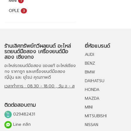
MINI
1
OPLE
3
ร้านเลิศทรัพย์ทวีผลยนต์ อะไหล่
ยี่ห้อแบรนด์
รถยนต์มือสอง เครื่องยนต์มือ
AUDI
สอง เชียงกง
BENZ
อะไหล่รถยนต์มือสอง
ของแท้
อะไหล่เชียง
กง
ราคาถูก และ
เครื่องยนต์มือสอง
BMW
ญี่ปุ่น และ ยุโรป คุณภาพดี
DAIHATSU
เวลาทำการ : 08.30 - 18.00 , วัน จ - ส
HONDA
MAZDA
ติดต่อสอบถาม
MINI
029482431
MITSUBISHI
Line คลิก
NISSAN