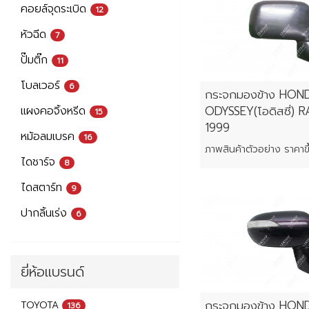
คอยล์จุดระเบิด
12
หัวฉีด
7
ปั๊มติ๊ก
11
โบลเวอร์
6
กระจกมองข้าง HON
ODYSSEY(โอดิสซี่) R
แผงคอจิ้งหรีด
15
1999
หม้อลมเบรค
16
ไดชาร์จ
8
ไดสตาร์ท
9
ปากลิ้นเร่ง
6
ยี่ห้อแบรนด์
กระจกมองข้าง HON
TOYOTA
136