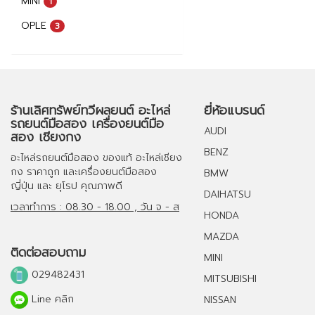
MINI
1
OPLE
3
ร้านเลิศทรัพย์ทวีผลยนต์ อะไหล่
ยี่ห้อแบรนด์
รถยนต์มือสอง เครื่องยนต์มือ
AUDI
สอง เชียงกง
BENZ
อะไหล่รถยนต์มือสอง
ของแท้
อะไหล่เชียง
กง
ราคาถูก และ
เครื่องยนต์มือสอง
BMW
ญี่ปุ่น และ ยุโรป คุณภาพดี
DAIHATSU
เวลาทำการ : 08.30 - 18.00 , วัน จ - ส
HONDA
MAZDA
ติดต่อสอบถาม
MINI
029482431
MITSUBISHI
Line คลิก
NISSAN