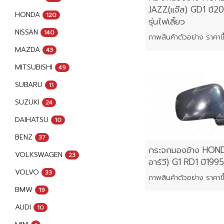
JAZZ(แจ๊ส) GD1 ปี
HONDA
120
รุ่นไฟเลี้ยว
NISSAN
140
MAZDA
43
MITSUBISHI
49
SUBARU
11
SUZUKI
24
DAIHATSU
10
BENZ
37
กระจกมองข้าง HOND
VOLKSWAGEN
23
อาร์วี) G1 RD1 ปี19
VOLVO
33
BMW
19
AUDI
10