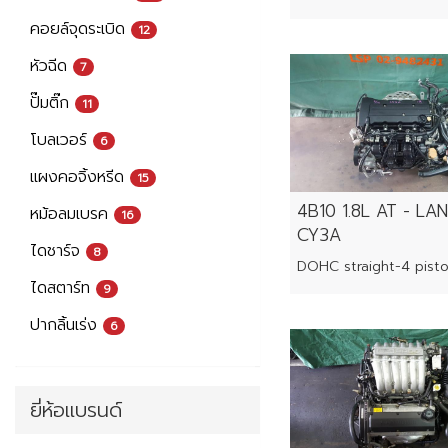
คอยล์จุดระเบิด
12
หัวฉีด
7
ปั๊มติ๊ก
11
โบลเวอร์
6
แผงคอจิ้งหรีด
15
4B10 1.8L AT - LA
หม้อลมเบรค
16
CY3A
ไดชาร์จ
8
DOHC straight-4 pist
ไดสตาร์ท
9
ปากลิ้นเร่ง
6
ยี่ห้อแบรนด์