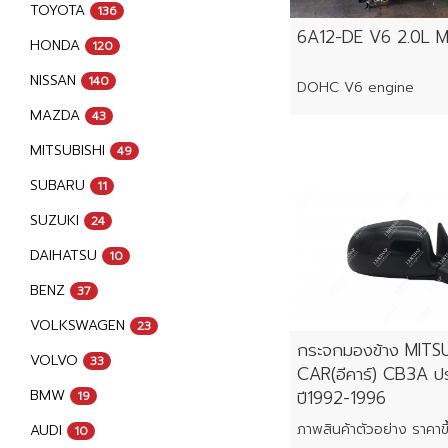
TOYOTA
136
6A12-DE V6 2.0L 
HONDA
120
NISSAN
140
DOHC V6 engine
MAZDA
43
MITSUBISHI
49
SUBARU
11
SUZUKI
24
DAIHATSU
10
BENZ
37
VOLKSWAGEN
23
กระจกมองข้าง MITSU
VOLVO
33
CAR(อีคาร์) CB3A ปร
BMW
ปี1992-1996
19
AUDI
10