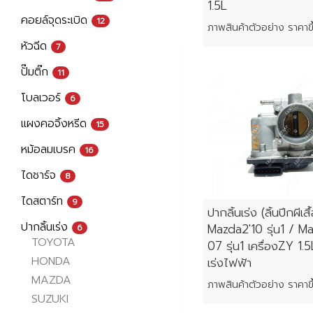
1.5L
คอยล์จุดระเบิด
12
หัวฉีด
7
ปั๊มติ๊ก
11
โบลเวอร์
6
แผงคอจิ้งหรีด
15
หม้อลมเบรค
16
ไดชาร์จ
8
ไดสตาร์ท
9
ปากลิ้นเร่ง (ลิ้นปีกผีเสื
ปากลิ้นเร่ง
Mazda2'10 รุ่น1 / M
6
TOYOTA
07 รุ่น1 เครื่องZY 1.5
HONDA
เร่งไฟฟ้า
MAZDA
SUZUKI