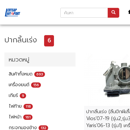
ปากลิ้นเร่ง
6
หมวดหมู่
สินค้าทั้งหมด
693
เครื่องยนต์
156
เกียร์
9
ไฟท้าย
118
ปากลิ้นเร่ง (ลิ้นปีกผีเ
ไฟหน้า
161
Vios'07-19 (รุ่น2,รุ่น
Yaris'06-13 (รุ่น1) เค
กระจกมองข้าง
132