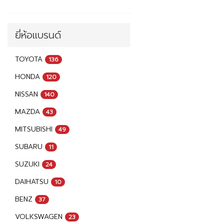
ยี่ห้อแบรนด์
TOYOTA
136
HONDA
120
NISSAN
140
MAZDA
43
MITSUBISHI
49
SUBARU
11
SUZUKI
24
DAIHATSU
10
BENZ
37
VOLKSWAGEN
23