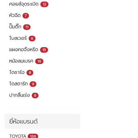
คอยล์จุดระเบิด
12
หัวฉีด
7
ปั๊มติ๊ก
11
โบลเวอร์
6
แผงคอจิ้งหรีด
15
หม้อลมเบรค
16
ไดชาร์จ
8
ไดสตาร์ท
9
ปากลิ้นเร่ง
6
ยี่ห้อแบรนด์
TOYOTA
136