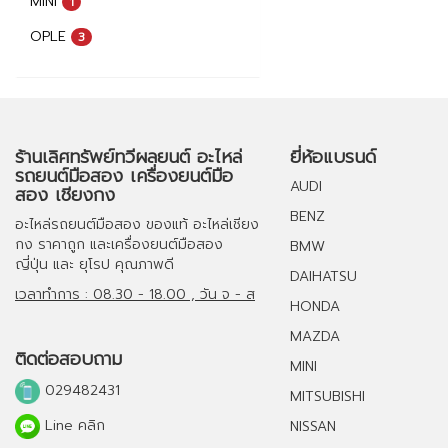
MINI
1
OPLE
3
ร้านเลิศทรัพย์ทวีผลยนต์ อะไหล่
ยี่ห้อแบรนด์
รถยนต์มือสอง เครื่องยนต์มือ
AUDI
สอง เชียงกง
BENZ
อะไหล่รถยนต์มือสอง
ของแท้
อะไหล่เชียง
กง
ราคาถูก และ
เครื่องยนต์มือสอง
BMW
ญี่ปุ่น และ ยุโรป คุณภาพดี
DAIHATSU
เวลาทำการ : 08.30 - 18.00 , วัน จ - ส
HONDA
MAZDA
ติดต่อสอบถาม
MINI
029482431
MITSUBISHI
Line คลิก
NISSAN