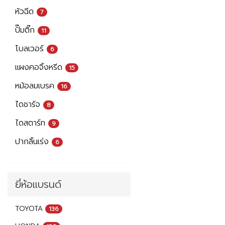
หัวฉีด
7
ปั๊มติ๊ก
11
โบลเวอร์
6
แผงคอจิ้งหรีด
15
หม้อลมเบรค
16
ไดชาร์จ
8
ไดสตาร์ท
9
ปากลิ้นเร่ง
6
ยี่ห้อแบรนด์
TOYOTA
136