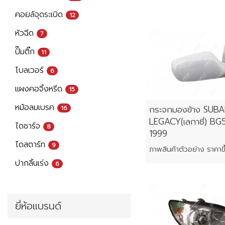
คอยล์จุดระเบิด
12
หัวฉีด
7
ปั๊มติ๊ก
11
โบลเวอร์
6
แผงคอจิ้งหรีด
15
หม้อลมเบรค
กระจกมองข้าง SUB
16
LEGACY(เลกาซี่) BG5
ไดชาร์จ
8
1999
ไดสตาร์ท
9
ปากลิ้นเร่ง
6
ยี่ห้อแบรนด์