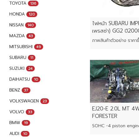
TOYOTA
136
HONDA
120
ไฟหน้า SUBARU IMP
NISSAN
140
เพรสซ่า) GG2 ปี20
MAZDA
43
MITSUBISHI
49
SUBARU
11
SUZUKI
24
DAIHATSU
10
BENZ
37
VOLKSWAGEN
23
EJ20-E 2.0L MT 4
VOLVO
33
FORESTER
BMW
19
SOHC -4 piston engin
AUDI
10