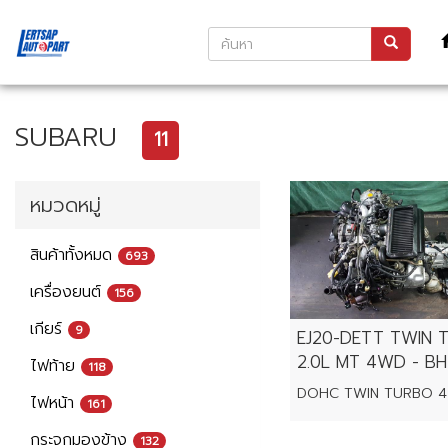
SUBARU
11
หมวดหมู่
สินค้าทั้งหมด
693
เครื่องยนต์
156
เกียร์
9
EJ20-DETT TWIN 
2.0L MT 4WD - B
ไฟท้าย
118
ไฟหน้า
161
กระจกมองข้าง
132