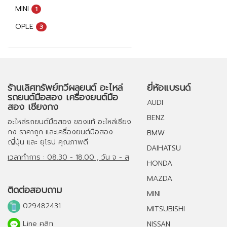
MINI
1
OPLE
3
ร้านเลิศทรัพย์ทวีผลยนต์ อะไหล่
ยี่ห้อแบรนด์
รถยนต์มือสอง เครื่องยนต์มือ
AUDI
สอง เชียงกง
BENZ
อะไหล่รถยนต์มือสอง
ของแท้
อะไหล่เชียง
กง
ราคาถูก และ
เครื่องยนต์มือสอง
BMW
ญี่ปุ่น และ ยุโรป คุณภาพดี
DAIHATSU
เวลาทำการ : 08.30 - 18.00 , วัน จ - ส
HONDA
MAZDA
ติดต่อสอบถาม
MINI
029482431
MITSUBISHI
Line คลิก
NISSAN