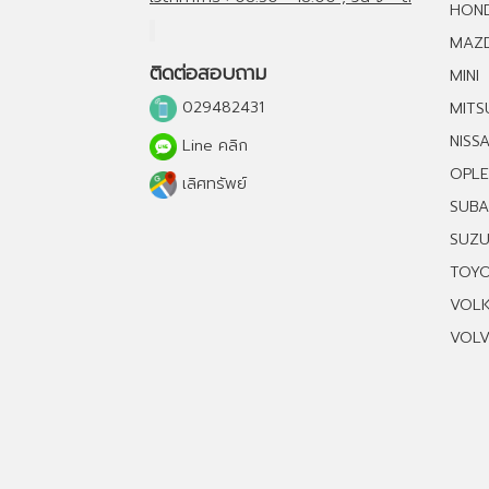
HON
MAZ
ติดต่อสอบถาม
MINI
029482431
MITS
NISS
Line คลิก
OPLE
เลิศทรัพย์
SUB
SUZU
TOY
VOL
VOL