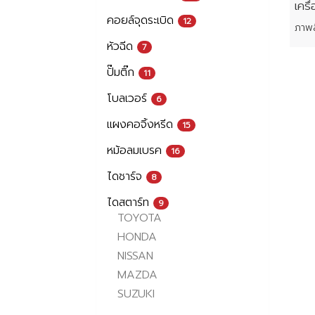
เคร
คอยล์จุดระเบิด
12
หัวฉีด
7
ปั๊มติ๊ก
11
โบลเวอร์
6
แผงคอจิ้งหรีด
15
หม้อลมเบรค
16
ไดชาร์จ
8
ไดสตาร์ท
9
TOYOTA
HONDA
NISSAN
MAZDA
SUZUKI