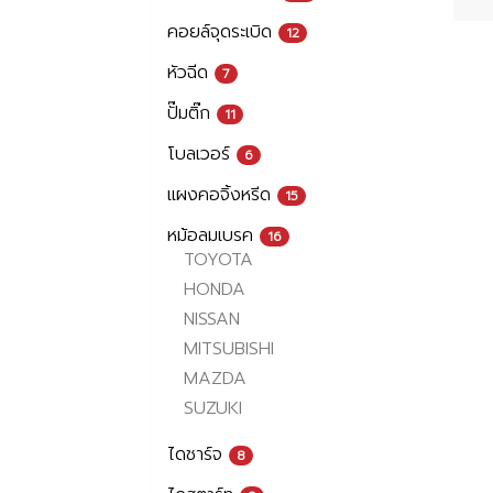
คอยล์จุดระเบิด
12
หัวฉีด
7
ปั๊มติ๊ก
11
โบลเวอร์
6
แผงคอจิ้งหรีด
15
หม้อลมเบรค
16
TOYOTA
HONDA
NISSAN
MITSUBISHI
MAZDA
SUZUKI
ไดชาร์จ
8