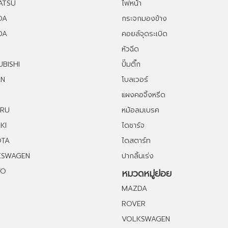
ATSU
ไฟหน้า
DA
กระจกมองข้าง
DA
คอยล์จุดระเบิด
หัวฉีด
UBISHI
ปั๊มติ๊ก
AN
โบลเวอร์
แผงคอจิ้งหรีด
ARU
หม้อลมเบรค
KI
ไดชาร์จ
OTA
ไดสตาร์ท
KSWAGEN
ปากลิ้นเร่ง
VO
หมวดหมู่ย่อย
MAZDA
ROVER
VOLKSWAGEN