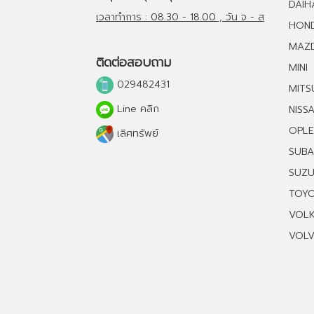
DAIH
เวลาทำการ : 08.30 - 18.00 , วัน จ - ส
HON
MAZ
ติดต่อสอบถาม
MINI
029482431
MITS
Line คลิก
NISS
OPLE
เลิศทรัพย์
SUB
SUZU
TOY
VOL
VOL