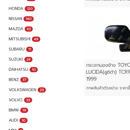
HONDA
120
NISSAN
140
MAZDA
43
MITSUBISHI
49
SUBARU
11
SUZUKI
24
กระจกมองข้าง TOY
DAIHATSU
10
LUCIDA(ลูซิด้า) TCR
1999
BENZ
37
VOLKSWAGEN
23
VOLVO
33
BMW
19
AUDI
10