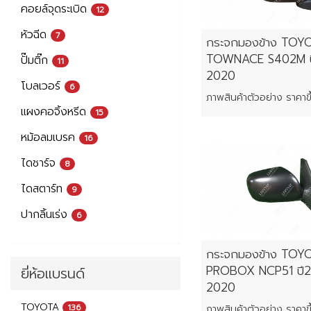
คอยล์จุดระเบิด
12
หัวฉีด
7
กระจกมองข้าง TOY
TOWNACE S402M ป
ปั๊มติ๊ก
11
2020
โบลเวอร์
6
แผงคอจิ้งหรีด
15
หม้อลมเบรค
16
ไดชาร์จ
8
ไดสตาร์ท
9
ปากลิ้นเร่ง
6
กระจกมองข้าง TOY
PROBOX NCP51 ปี
ยี่ห้อแบรนด์
2020
TOYOTA
136