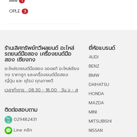
MINI
1
OPLE
3
ร้านเลิศทรัพย์ทวีผลยนต์ อะไหล่
ยี่ห้อแบรนด์
รถยนต์มือสอง เครื่องยนต์มือ
AUDI
สอง เชียงกง
BENZ
อะไหล่รถยนต์มือสอง
ของแท้
อะไหล่เชียง
กง
ราคาถูก และ
เครื่องยนต์มือสอง
BMW
ญี่ปุ่น และ ยุโรป คุณภาพดี
DAIHATSU
เวลาทำการ : 08.30 - 18.00 , วัน จ - ส
HONDA
MAZDA
ติดต่อสอบถาม
MINI
029482431
MITSUBISHI
Line คลิก
NISSAN