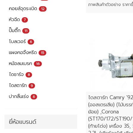
คอยล์จุดระเบิด
12
หัวฉีด
7
ปั๊มติ๊ก
11
โบลเวอร์
6
แผงคอจิ้งหรีด
15
หม้อลมเบรค
16
ไดชาร์จ
8
ไดสตาร์ท
9
ปากลิ้นเร่ง
ไดสตาร์ท Camry '9
6
(ออสเตรเลีย) (ไม้บรร
ย้อย) ,Corona
(ST170/172/ST190/
ยี่ห้อแบรนด์
(ท้ายโด่ง) เครื่อง 3S