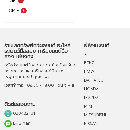
MINI
1
OPLE
3
ร้านเลิศทรัพย์ทวีผลยนต์ อะไหล่
ยี่ห้อแบรนด์
รถยนต์มือสอง เครื่องยนต์มือ
AUDI
สอง เชียงกง
BENZ
อะไหล่รถยนต์มือสอง
ของแท้
อะไหล่เชียง
กง
ราคาถูก และ
เครื่องยนต์มือสอง
BMW
ญี่ปุ่น และ ยุโรป คุณภาพดี
DAIHATSU
เวลาทำการ : 08.30 - 18.00 , วัน จ - ส
HONDA
MAZDA
ติดต่อสอบถาม
MINI
029482431
MITSUBISHI
Line คลิก
NISSAN