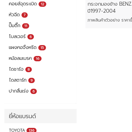
กระจกมองข้าง BENZ
คอยล์จุดระเบิด
12
ปี1997-2004
หัวฉีด
7
ปั๊มติ๊ก
11
โบลเวอร์
6
แผงคอจิ้งหรีด
15
หม้อลมเบรค
16
ไดชาร์จ
8
ไดสตาร์ท
9
ปากลิ้นเร่ง
6
ยี่ห้อแบรนด์
TOYOTA
136