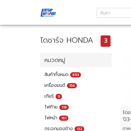
ไดชาร์จ HONDA
3
หมวดหมู่
สินค้าทั้งหมด
693
เครื่องยนต์
156
เกียร์
9
ไฟท้าย
118
ไดช
ไฟหน้า
161
'03
กระจกมองข้าง
132