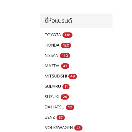
ยี่ห้อแบรนด์
TOYOTA
136
HONDA
120
NISSAN
140
MAZDA
43
MITSUBISHI
49
SUBARU
11
SUZUKI
24
DAIHATSU
10
BENZ
37
VOLKSWAGEN
23