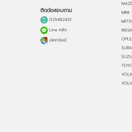
MAZ
ติดต่อสอบถาม
MINI
029482431
MITS
Line คลิก
NISS
OPLE
เลิศทรัพย์
SUB
SUZU
TOY
VOL
VOL