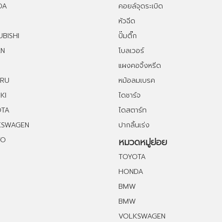
DA
คอยล์จุดระเบิด
หัวฉีด
UBISHI
ปั๊มติ๊ก
AN
โบลเวอร์
แผงคอจิ้งหรีด
ARU
หม้อลมเบรค
KI
ไดชาร์จ
OTA
ไดสตาร์ท
KSWAGEN
ปากลิ้นเร่ง
VO
หมวดหมู่ย่อย
TOYOTA
HONDA
BMW
BMW
VOLKSWAGEN