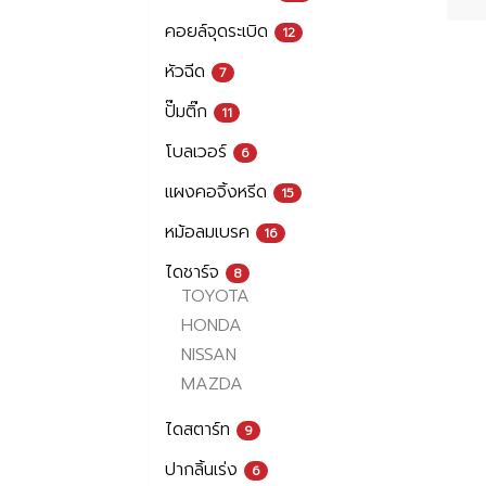
คอยล์จุดระเบิด
12
หัวฉีด
7
ปั๊มติ๊ก
11
โบลเวอร์
6
แผงคอจิ้งหรีด
15
หม้อลมเบรค
16
ไดชาร์จ
8
TOYOTA
HONDA
NISSAN
MAZDA
ไดสตาร์ท
9
ปากลิ้นเร่ง
6