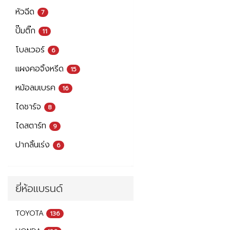
หัวฉีด
7
ปั๊มติ๊ก
11
โบลเวอร์
6
แผงคอจิ้งหรีด
15
หม้อลมเบรค
16
ไดชาร์จ
8
ไดสตาร์ท
9
ปากลิ้นเร่ง
6
ยี่ห้อแบรนด์
TOYOTA
136