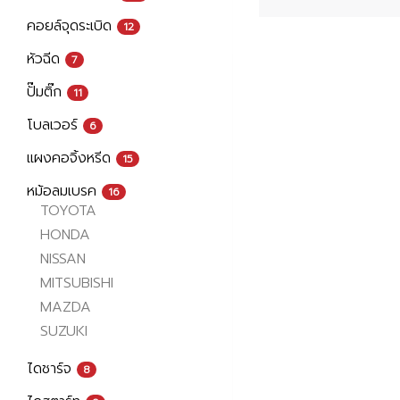
คอยล์จุดระเบิด
12
หัวฉีด
7
ปั๊มติ๊ก
11
โบลเวอร์
6
แผงคอจิ้งหรีด
15
หม้อลมเบรค
16
TOYOTA
HONDA
NISSAN
MITSUBISHI
MAZDA
SUZUKI
ไดชาร์จ
8