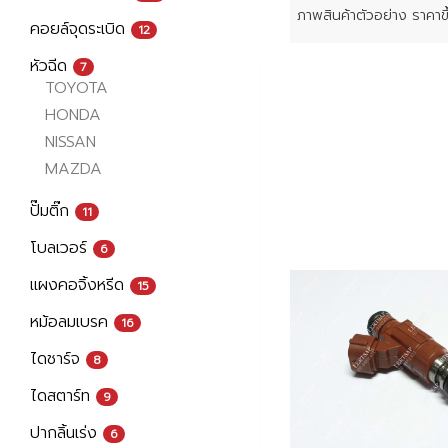
คอยล์จุดระเบิด
12
หัวฉีด
7
TOYOTA
HONDA
NISSAN
MAZDA
ปั๊มติ๊ก
11
โบลเวอร์
6
แผงคอจิ้งหรีด
15
หม้อลมเบรค
16
ไดชาร์จ
8
ไดสตาร์ท
9
ปากลิ้นเร่ง
6