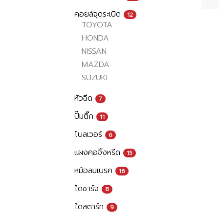
คอยล์จุดระเบิด
12
TOYOTA
HONDA
NISSAN
MAZDA
SUZUKI
หัวฉีด
7
ปั๊มติ๊ก
11
โบลเวอร์
6
แผงคอจิ้งหรีด
15
หม้อลมเบรค
16
ไดชาร์จ
8
ไดสตาร์ท
9