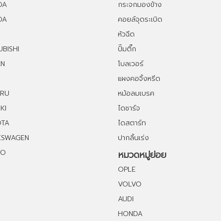
DA
กระจกมองข้าง
DA
คอยล์จุดระเบิด
หัวฉีด
UBISHI
ปั๊มติ๊ก
AN
โบลเวอร์
แผงคอจิ้งหรีด
ARU
หม้อลมเบรค
KI
ไดชาร์จ
OTA
ไดสตาร์ท
KSWAGEN
ปากลิ้นเร่ง
VO
หมวดหมู่ย่อย
OPLE
VOLVO
AUDI
HONDA