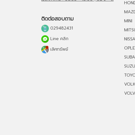
HON
MAZ
ติดต่อสอบถาม
MINI
029482431
MITS
Line คลิก
NISS
OPLE
เลิศทรัพย์
SUB
SUZU
TOY
VOL
VOL