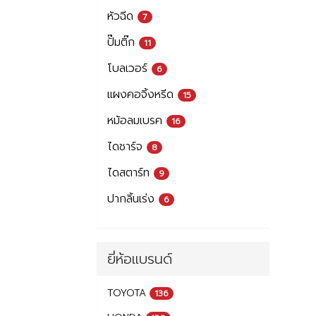
หัวฉีด
7
ปั๊มติ๊ก
11
โบลเวอร์
6
แผงคอจิ้งหรีด
15
หม้อลมเบรค
16
ไดชาร์จ
8
ไดสตาร์ท
9
ปากลิ้นเร่ง
6
ยี่ห้อแบรนด์
TOYOTA
136