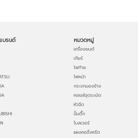
อแบรนด์
หมวดหมู่
เครื่องยนต์
เกียร์
ไฟท้าย
ATSU
ไฟหน้า
DA
กระจกมองข้าง
DA
คอยล์จุดระเบิด
หัวฉีด
UBISHI
ปั๊มติ๊ก
AN
โบลเวอร์
แผงคอจิ้งหรีด