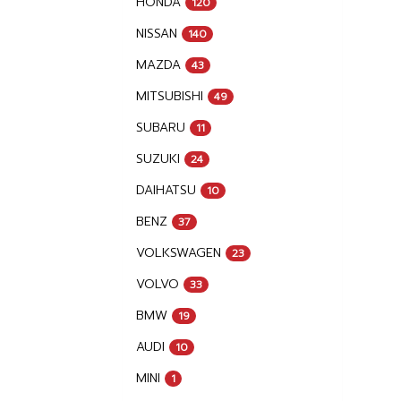
HONDA
120
NISSAN
140
MAZDA
43
MITSUBISHI
49
SUBARU
11
SUZUKI
24
DAIHATSU
10
BENZ
37
VOLKSWAGEN
23
VOLVO
33
BMW
19
AUDI
10
MINI
1