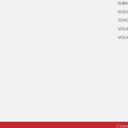
SUB
SUZU
TOY
VOL
VOL
COPY