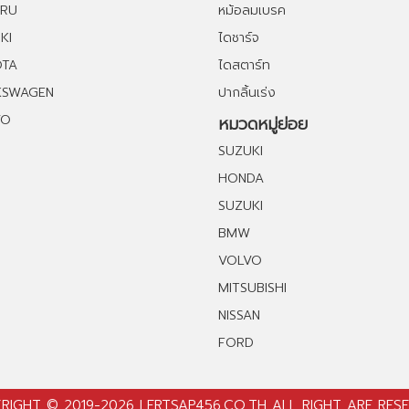
ARU
หม้อลมเบรค
KI
ไดชาร์จ
OTA
ไดสตาร์ท
KSWAGEN
ปากลิ้นเร่ง
VO
หมวดหมู่ย่อย
SUZUKI
HONDA
SUZUKI
BMW
VOLVO
MITSUBISHI
NISSAN
FORD
RIGHT © 2019-2026 LERTSAP456.CO.TH ALL RIGHT ARE
RESE