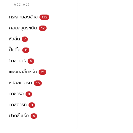
VOLVO
กระจกมองข้าง
132
คอยล์จุดระเบิด
12
หัวฉีด
7
ปั๊มติ๊ก
11
โบลเวอร์
6
แผงคอจิ้งหรีด
15
หม้อลมเบรค
16
ไดชาร์จ
8
ไดสตาร์ท
9
ปากลิ้นเร่ง
6