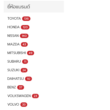
ยี่ห้อแบรนด์
TOYOTA
136
HONDA
120
NISSAN
140
MAZDA
43
MITSUBISHI
49
SUBARU
11
SUZUKI
24
DAIHATSU
10
BENZ
37
VOLKSWAGEN
23
VOLVO
33