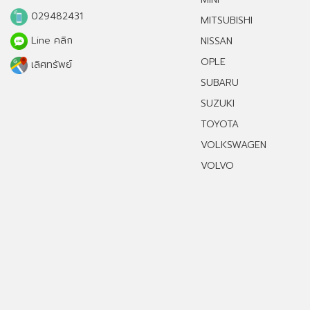
029482431
MITSUBISHI
Line คลิก
NISSAN
OPLE
เลิศทรัพย์
SUBARU
SUZUKI
TOYOTA
VOLKSWAGEN
VOLVO