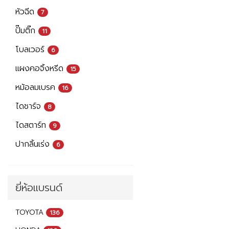
หัวฉีด
7
ปั๊มติ๊ก
11
โบลเวอร์
6
แผงคอจิ้งหรีด
15
หม้อลมเบรค
16
ไดชาร์จ
8
ไดสตาร์ท
9
ปากลิ้นเร่ง
6
ยี่ห้อแบรนด์
TOYOTA
136