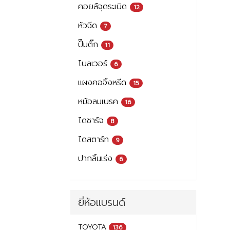
คอยล์จุดระเบิด
12
หัวฉีด
7
ปั๊มติ๊ก
11
โบลเวอร์
6
แผงคอจิ้งหรีด
15
หม้อลมเบรค
16
ไดชาร์จ
8
ไดสตาร์ท
9
ปากลิ้นเร่ง
6
ยี่ห้อแบรนด์
TOYOTA
136