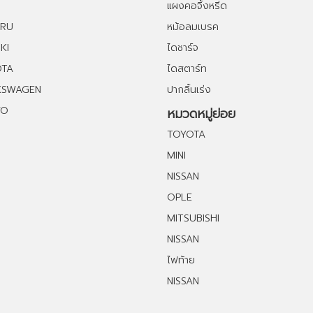
แผงคอจิ้งหรีด
ARU
หม้อลมเบรค
KI
ไดชาร์จ
OTA
ไดสตาร์ท
KSWAGEN
ปากลิ้นเร่ง
VO
หมวดหมู่ย่อย
TOYOTA
MINI
NISSAN
OPLE
MITSUBISHI
NISSAN
ไฟท้าย
NISSAN