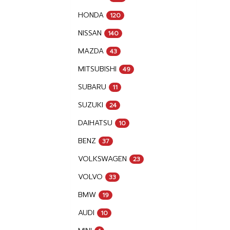
HONDA
120
NISSAN
140
MAZDA
43
MITSUBISHI
49
SUBARU
11
SUZUKI
24
DAIHATSU
10
BENZ
37
VOLKSWAGEN
23
VOLVO
33
BMW
19
AUDI
10