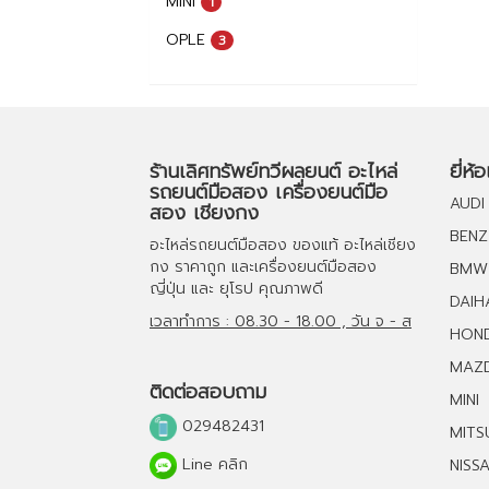
MINI
1
OPLE
3
ร้านเลิศทรัพย์ทวีผลยนต์ อะไหล่
ยี่ห้
รถยนต์มือสอง เครื่องยนต์มือ
AUDI
สอง เชียงกง
BENZ
อะไหล่รถยนต์มือสอง
ของแท้
อะไหล่เชียง
กง
ราคาถูก และ
เครื่องยนต์มือสอง
BMW
ญี่ปุ่น และ ยุโรป คุณภาพดี
DAIH
เวลาทำการ : 08.30 - 18.00 , วัน จ - ส
HON
MAZ
ติดต่อสอบถาม
MINI
029482431
MITS
Line คลิก
NISS