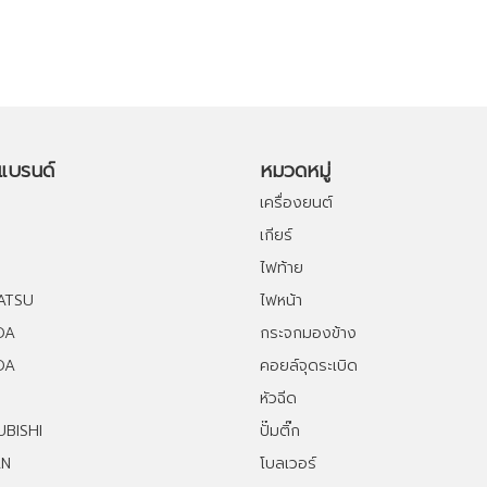
อแบรนด์
หมวดหมู่
เครื่องยนต์
เกียร์
ไฟท้าย
ATSU
ไฟหน้า
DA
กระจกมองข้าง
DA
คอยล์จุดระเบิด
หัวฉีด
UBISHI
ปั๊มติ๊ก
AN
โบลเวอร์