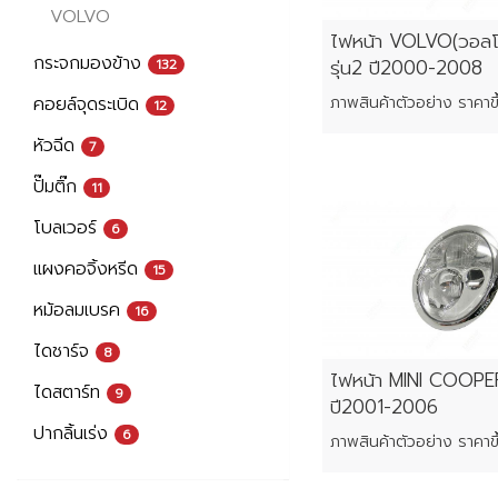
VOLVO
ไฟหน้า VOLVO(วอลโ
กระจกมองข้าง
รุ่น2 ปี2000-2008
132
คอยล์จุดระเบิด
12
หัวฉีด
7
ปั๊มติ๊ก
11
โบลเวอร์
6
แผงคอจิ้งหรีด
15
หม้อลมเบรค
16
ไดชาร์จ
8
ไฟหน้า MINI COOP
ไดสตาร์ท
9
ปี2001-2006
ปากลิ้นเร่ง
6