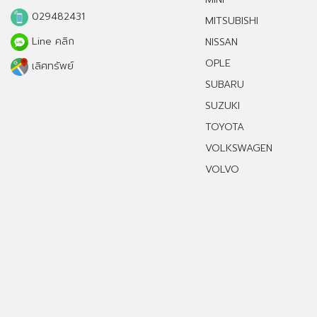
029482431
MITSUBISHI
Line คลิก
NISSAN
OPLE
เลิศทรัพย์
SUBARU
SUZUKI
TOYOTA
VOLKSWAGEN
VOLVO