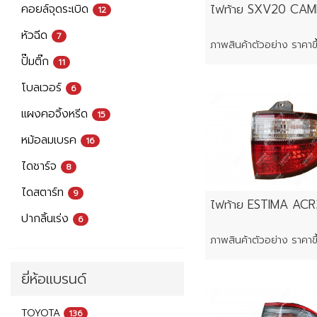
ไฟท้าย SXV20 CAM
คอยล์จุดระเบิด
12
หัวฉีด
7
ปั๊มติ๊ก
11
โบลเวอร์
6
แผงคอจิ้งหรีด
15
หม้อลมเบรค
16
ไดชาร์จ
8
ไดสตาร์ท
9
ไฟท้าย ESTIMA AC
ปากลิ้นเร่ง
6
ยี่ห้อแบรนด์
TOYOTA
136