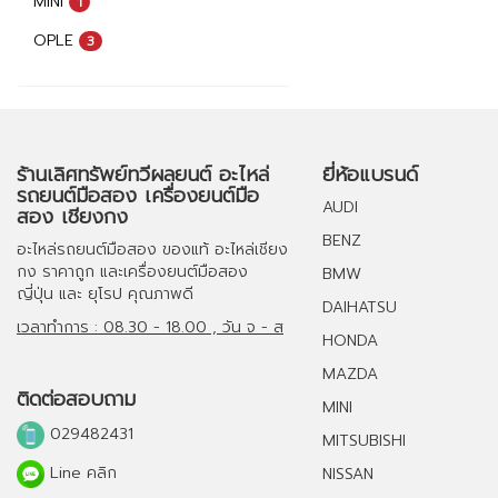
MINI
1
OPLE
3
ร้านเลิศทรัพย์ทวีผลยนต์ อะไหล่
ยี่ห้อแบรนด์
รถยนต์มือสอง เครื่องยนต์มือ
AUDI
สอง เชียงกง
BENZ
อะไหล่รถยนต์มือสอง
ของแท้
อะไหล่เชียง
กง
ราคาถูก และ
เครื่องยนต์มือสอง
BMW
ญี่ปุ่น และ ยุโรป คุณภาพดี
DAIHATSU
เวลาทำการ : 08.30 - 18.00 , วัน จ - ส
HONDA
MAZDA
ติดต่อสอบถาม
MINI
029482431
MITSUBISHI
Line คลิก
NISSAN