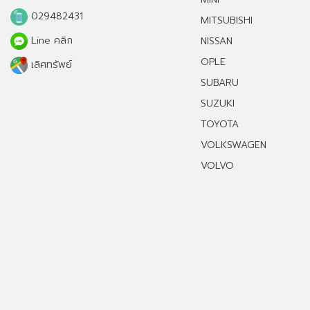
029482431
MITSUBISHI
Line คลิก
NISSAN
OPLE
เลิศทรัพย์
SUBARU
SUZUKI
TOYOTA
VOLKSWAGEN
VOLVO