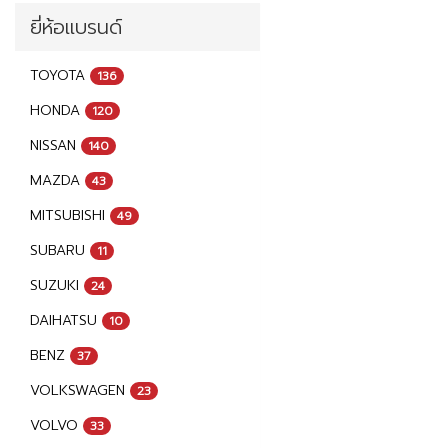
ยี่ห้อแบรนด์
TOYOTA
136
HONDA
120
NISSAN
140
MAZDA
43
MITSUBISHI
49
SUBARU
11
SUZUKI
24
DAIHATSU
10
BENZ
37
VOLKSWAGEN
23
VOLVO
33