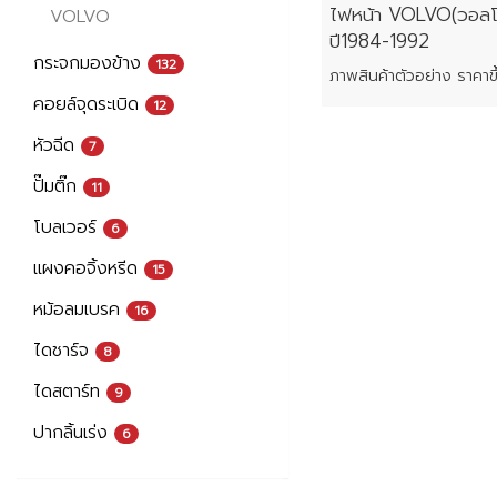
ไฟหน้า VOLVO(วอลโ
VOLVO
ปี1984-1992
กระจกมองข้าง
132
คอยล์จุดระเบิด
12
หัวฉีด
7
ปั๊มติ๊ก
11
โบลเวอร์
6
แผงคอจิ้งหรีด
15
หม้อลมเบรค
16
ไดชาร์จ
8
ไดสตาร์ท
9
ปากลิ้นเร่ง
6