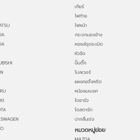
เกียร์
ไฟท้าย
ATSU
ไฟหน้า
DA
กระจกมองข้าง
DA
คอยล์จุดระเบิด
หัวฉีด
UBISHI
ปั๊มติ๊ก
AN
โบลเวอร์
แผงคอจิ้งหรีด
ARU
หม้อลมเบรค
KI
ไดชาร์จ
OTA
ไดสตาร์ท
KSWAGEN
ปากลิ้นเร่ง
VO
หมวดหมู่ย่อย
MAZDA