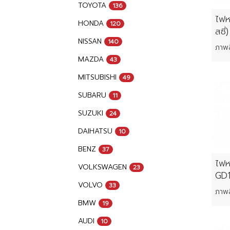
TOYOTA
136
ไฟห
HONDA
120
สซี
NISSAN
140
MAZDA
43
MITSUBISHI
49
SUBARU
11
SUZUKI
24
DAIHATSU
10
BENZ
37
ไฟห
VOLKSWAGEN
23
GD1
VOLVO
33
BMW
19
AUDI
10