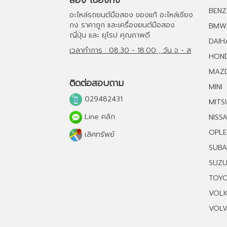
สอง เชียงกง
BENZ
อะไหล่รถยนต์มือสอง
ของแท้
อะไหล่เชียง
กง
ราคาถูก และ
เครื่องยนต์มือสอง
BMW
ญี่ปุ่น และ ยุโรป คุณภาพดี
DAIH
เวลาทำการ : 08.30 - 18.00 , วัน จ - ส
HON
MAZ
ติดต่อสอบถาม
MINI
029482431
MITS
Line คลิก
NISS
OPLE
เลิศทรัพย์
SUB
SUZU
TOY
VOL
VOL