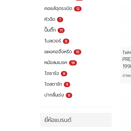
คอยล์จุดระเบิด
12
หัวฉีด
7
ปั๊มติ๊ก
11
โบลเวอร์
6
แผงคอจิ้งหรีด
ไฟห
15
PRE
หม้อลมเบรค
16
199
ไดชาร์จ
8
ไดสตาร์ท
9
ปากลิ้นเร่ง
6
ยี่ห้อแบรนด์