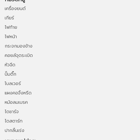
เครื่องยนต์
เกียร์
ไฟท้าย
ไฟหน้า
กระจกมองข้าง
คอยล์จุดระเบิด
หัวฉีด
ปั๊มติ๊ก
โบลเวอร์
แผงคอจิ้งหรีด
หม้อลมเบรค
ไดชาร์จ
ไดสตาร์ท
ปากลิ้นเร่ง