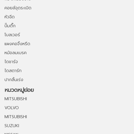
คอยล์จุดระเบิด
หัวฉีด
ปั๊มติ๊ก
โบลเวอร์
แผงคอจิ้งหรีด
หม้อลมเบรค
ไดชาร์จ
ไดสตาร์ท
ปากลิ้นเร่ง
หมวดหมู่ย่อย
MITSUBISHI
VOLVO
MITSUBISHI
SUZUKI