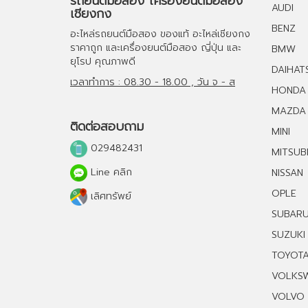
รถยนต์มือสอง เครื่องยนต์มือสอง
AUDI
เชียงกง
BENZ
อะไหล่รถยนต์มือสอง
ของแท้
อะไหล่เชียงกง
ราคาถูก และ
เครื่องยนต์มือสอง
ญี่ปุ่น และ
BMW
ยุโรป คุณภาพดี
DAIHAT
เวลาทำการ : 08.30 - 18.00 , วัน จ - ส
HONDA
MAZDA
ติดต่อสอบถาม
MINI
029482431
MITSUBI
Line คลิก
NISSAN
OPLE
เลิศทรัพย์
SUBAR
SUZUKI
TOYOT
VOLKS
VOLVO