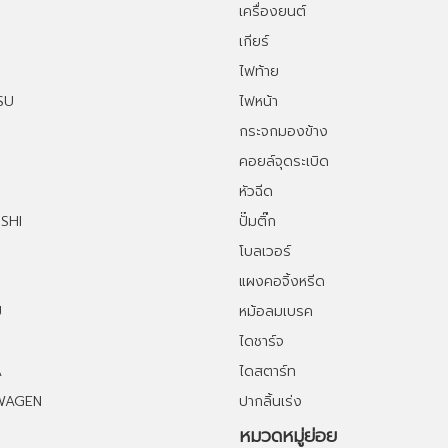
เครื่องยนต์
เกียร์
ไฟท้าย
SU
ไฟหน้า
กระจกมองข้าง
คอยล์จุดระเบิด
หัวฉีด
SHI
ปั๊มติ๊ก
โบลเวอร์
แผงคอจิ้งหรีด
U
หม้อลมเบรค
ไดชาร์จ
A
ไดสตาร์ท
WAGEN
ปากลิ้นเร่ง
หมวดหมู่ย่อย