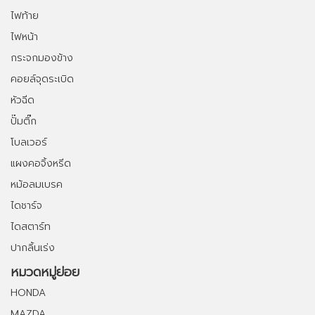
ไฟท้าย
ไฟหน้า
กระจกมองข้าง
คอยล์จุดระเบิด
หัวฉีด
ปั๊มติ๊ก
โบลเวอร์
แผงคอจิ้งหรีด
หม้อลมเบรค
ไดชาร์จ
ไดสตาร์ท
ปากลิ้นเร่ง
หมวดหมู่ย่อย
HONDA
MAZDA