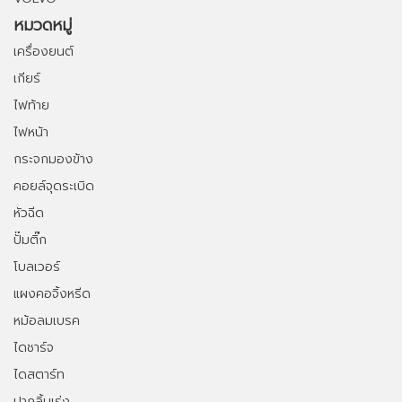
หมวดหมู่
เครื่องยนต์
เกียร์
ไฟท้าย
ไฟหน้า
กระจกมองข้าง
คอยล์จุดระเบิด
หัวฉีด
ปั๊มติ๊ก
โบลเวอร์
แผงคอจิ้งหรีด
หม้อลมเบรค
ไดชาร์จ
ไดสตาร์ท
ปากลิ้นเร่ง