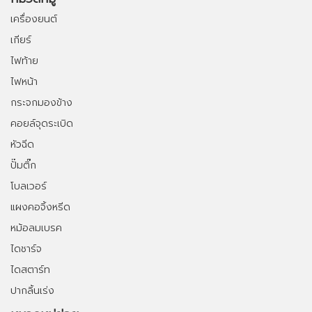
เครื่องยนต์
เกียร์
ไฟท้าย
ไฟหน้า
กระจกมองข้าง
คอยล์จุดระเบิด
หัวฉีด
ปั๊มติ๊ก
โบลเวอร์
แผงคอจิ้งหรีด
หม้อลมเบรค
ไดชาร์จ
ไดสตาร์ท
ปากลิ้นเร่ง